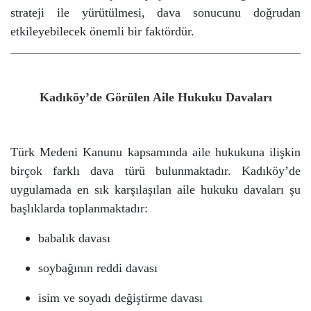
İSİM DEĞİŞTİRME VE SOYADI DEĞİŞİKLİĞİ DAVASI
strateji ile yürütülmesi, dava sonucunu doğrudan
etkileyebilecek önemli bir faktördür.
Online Avukat Danışma
Miras Tespit Davası
Kadıköy’de Görülen Aile Hukuku Davaları
Bağdat Caddesi Avukat
Türk Medeni Kanunu kapsamında aile hukukuna ilişkin
birçok farklı dava türü bulunmaktadır. Kadıköy’de
uygulamada en sık karşılaşılan aile hukuku davaları şu
başlıklarda toplanmaktadır:
babalık davası
soybağının reddi davası
isim ve soyadı değiştirme davası