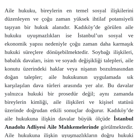
Aile hukuku, bireylerin en temel sosyal ilişkilerini
Avukat Nedir? Avukatlar Ne İş Yapar?
düzenleyen ve çoğu zaman yüksek ihtilaf potansiyeli
taşıyan bir hukuk alanıdır. Kadıköy’de görülen aile
hukuku uyuşmazlıkları ise İstanbul’un sosyal ve
Dava Nasıl Açılır?
ekonomik yapısı nedeniyle çoğu zaman daha karmaşık
hukuki süreçlere dönüşebilmektedir.
Soybağı ilişkileri,
Hakkımda dava açıldı ne yapmalıyım
babalık davaları, isim ve soyadı değişikliği talepleri, aile
konutu üzerindeki haklar veya nişanın bozulmasından
doğan talepler; aile hukukunun uygulamada sık
Mirastan Mal Kaçırma Nedir
karşılaşılan dava türleri arasında yer alır.
Bu davalar
yalnızca hukuki bir prosedür değil; aynı zamanda
Türkiye Avukat
bireylerin kimliği, aile ilişkileri ve kişisel statüsü
üzerinde doğrudan etkili sonuçlar doğurur.
Kadıköy’de
Vasiyetname İptali
aile hukukuna ilişkin davalar büyük ölçüde
İstanbul
Anadolu Adliyesi Aile Mahkemelerinde
görülmektedir.
Aile hukukuna ilişkin uyuşmazlıkların doğru hukuki