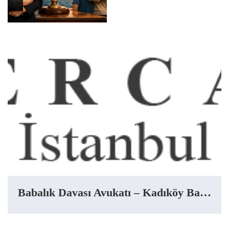
Babalık Davası Avukatı – Kadıköy Babalık Davası