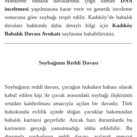
Mahkeme babalık davalarında çoğu zaman
DNA
incelemesi
yapılmasına karar verir ve genetik inceleme
sonucuna göre soybağı tespit edilir.
Kadıköy’de babalık
davaları hakkında daha detaylı bilgi için
Kadıköy
Babalık Davası Avukatı
sayfasına bakabilirsiniz.
Soybağının Reddi Davası
Soybağının reddi davası, çocuğun hukuken babası olarak
kabul edilen kişi ile çocuk arasındaki soybağı ilişkisinin
ortadan kaldırılması amacıyla açılan bir davadır.
Türk
hukukunda evlilik içinde doğan çocuklar bakımından
babalık karinesi geçerlidir. Ancak bazı durumlarda bu
karinenin gerçeği yansıtmadığı iddia edilebilir.
Bu
durumda soybağının reddi davası açılarak mevcut